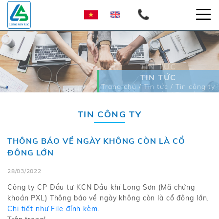
TIN TỨC
TIN TỨC
Trang chủ / Tin tức / Tin công ty
Trang chủ / Tin tức / Tin công ty
TIN CÔNG TY
THÔNG BÁO VỀ NGÀY KHÔNG CÒN LÀ CỔ
ĐÔNG LỚN
28/03/2022
Công ty CP Đầu tư KCN Dầu khí Long Sơn (Mã chứng
khoán PXL) Thông báo về ngày không còn là cổ đông lớn.
Chi tiết như File đính kèm.